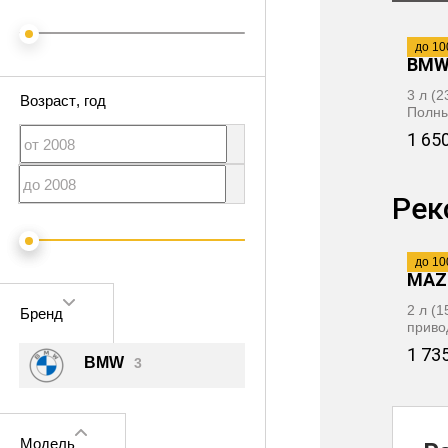
2008
·
до 10
BMW
3 л (
Возраст
, год
Полны
1 65
Рек
2012
·
до 10
MAZ
2 л (
Бренд
приво
1 73
BMW
3
Модель