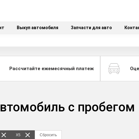
ит
Выкуп автомобиля
Запчасти для авто
Конта
Рассчитайте ежемесячный платеж
Оце
автомобиль с пробегом
X5
Сбросить