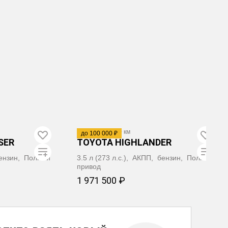
Видео
2010
·
230 000 км
до 100 000 ₽
SER
TOYOTA HIGHLANDER
 бензин, Полный
3.5 л (273 л.с.), АКПП, бензин, Полный
привод
1 971 500 ₽
ВАТЬ
ЗАБРОНИРОВАТЬ