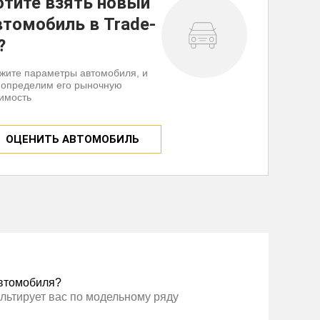
отите взять новый
втомобиль в Trade-
?
жите параметры автомобиля, и
 определим его рыночную
имость
ОЦЕНИТЬ АВТОМОБИЛЬ
втомобиля?
льтирует вас по модельному ряду