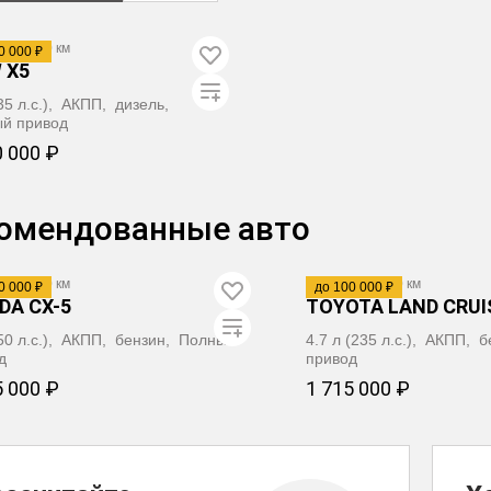
355 000 км
0 000 ₽
 X5
235 л.с.), АКПП, дизель,
й привод
0 000 ₽
ЗАБРОНИРОВАТЬ
омендованные авто
Видео
143 200 км
2006
·
522 350 км
0 000 ₽
до 100 000 ₽
DA CX-5
TOYOTA LAND CRUI
150 л.с.), АКПП, бензин, Полный
4.7 л (235 л.с.), АКПП,
д
привод
5 000 ₽
1 715 000 ₽
ЗАБРОНИРОВАТЬ
ЗАБРОНИРО