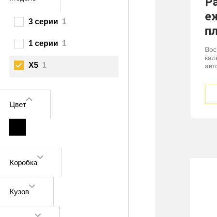
Р
е
3 серии
1
п
1 серии
1
Вос
кал
X5
1
авт
Цвет
Коробка
Кузов