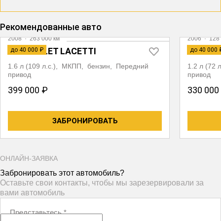
Рекомендованные авто
2008
·
263 000 км
2006
·
128 
CHEVROLET LACETTI
CHEVRO
до 40 000 ₽
до 40 000 
1.6 л (109 л.с.), МКПП, бензин, Передний
1.2 л (72
привод
привод
399 000 ₽
330 000
ЗАБРОНИРОВАТЬ
ОНЛАЙН-ЗАЯВКА
Забронировать этот автомобиль?
Оставьте свои контакты, чтобы мы зарезервировали за
вами автомобиль
Представьтесь
*