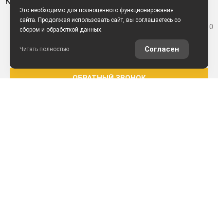
КОНТАКТЫ
Это необходимо для полноценного функционирования
сайта. Продолжая использовать сайт, вы соглашаетесь со
ул. Мельникайте, 10
сбором и обработкой данных.
+7 (3452) 564-491
Согласен
Читать полностью
ОБРАТНЫЙ ЗВОНОК
НАПИСАТЬ ПИСЬМО
© 2026. РАБОТАЕТ НА ТЕХНОЛОГИЯХ
Вся представленная на сайте информация, касающаяся стоимости
автомобилей, аксессуаров* и сервисного обслуживания, носит
информационный характер и не является публичной офертой,