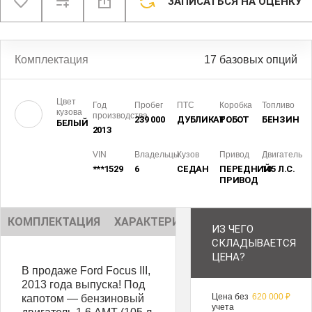
ЗАПИСАТЬСЯ НА ОЦЕНКУ
Комплектация
17 базовых опций
Цвет
Год
Пробег
ПТС
Коробка
Топливо
кузова
производства
239 000
ДУБЛИКАТ
РОБОТ
БЕНЗИН
БЕЛЫЙ
2013
VIN
Владельцы
Кузов
Привод
Двигатель
***1529
6
СЕДАН
ПЕРЕДНИЙ
105 Л.С.
ПРИВОД
КОМПЛЕКТАЦИЯ
ХАРАКТЕРИСТИКИ
ОПИСАНИЕ
ИЗ ЧЕГО
СКЛАДЫВАЕТСЯ
ЦЕНА?
В продаже Ford Focus III,
2013 года выпуска! Под
Цена без
620 000 ₽
капотом — бензиновый
учета