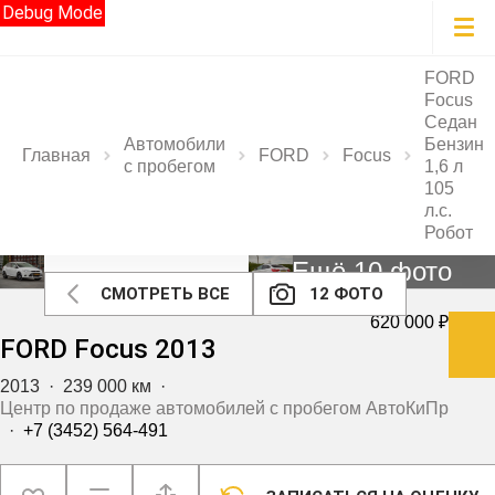
Debug Mode
FORD
Focus
Седан
Автомобили
Бензин
Главная
FORD
Focus
с пробегом
1,6 л
105
л.с.
Робот
Ещё 10 фото
СМОТРЕТЬ ВСЕ
12 ФОТО
620 000 ₽
FORD Focus 2013
2013
·
239 000 км
·
Центр по продаже автомобилей с пробегом АвтоКиПр
·
+7 (3452) 564-491