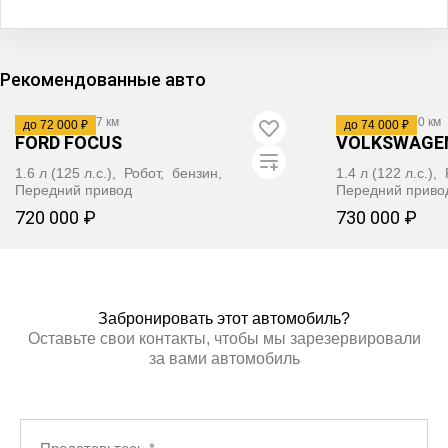
Рекомендованные авто
2011
·
134 127 км
2012
·
250 000 км
до 72 000 ₽
до 74 000 ₽
FORD FOCUS
VOLKSWAGE
1.6 л (125 л.с.), Робот, бензин,
1.4 л (122 л.с.)
Передний привод
Передний приво
720 000 ₽
730 000 ₽
ЗАБРОНИРОВАТЬ
ЗАБР
Забронировать этот автомобиль?
Оставьте свои контакты, чтобы мы зарезервировали
за вами автомобиль