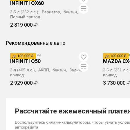
INFINITI QX60
3.5 л (262 л.с.), Вариатор, бензин,
Полный привод
2 819 000 ₽
Видео
ЗАБРОНИРОВАТЬ
Рекомендованные авто
2017
·
169 000 км
2021
·
54 900 к
до 100 000 ₽
до 100 000 ₽
INFINITI Q50
MAZDA CX
3 л (405 л.с.), АКПП, бензин, Задний
2.5 л (231 л.
привод
привод
2 929 000 ₽
3 730 000 
ЗАБРОНИРОВАТЬ
ЗА
Рассчитайте ежемесячный плате
Воспользуйтесь онлайн-калькулятором, чтобы узнать услов
автокредита