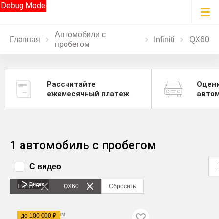
Debug Mode
Автомобили с
Главная
Infiniti
QX60
пробегом
Рассчитайте
Оцен
ежемесячный платеж
авто
1 автомобиль с пробегом
С видео
Видео
Infiniti
QX60
Сбросить
2018
·
89 929 км
до 100 000 ₽