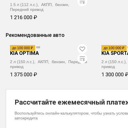
1.5 л (112 л.с.), АКПП, бензин,
Передний привод
1 216 000 ₽
ЗАБРОНИРОВАТЬ
Рекомендованные авто
2017
·
251 500 км
2011
·
159 000 
до 100 000 ₽
до 100 000 ₽
KIA OPTIMA
KIA SPORT
2 л (150 л.с.), АКПП, бензин, Передний
2 л (150 л.с.
привод
привод
1 375 000 ₽
1 300 000 
ЗАБРОНИРОВАТЬ
ЗА
Рассчитайте ежемесячный плате
Воспользуйтесь онлайн-калькулятором, чтобы узнать услов
автокредита