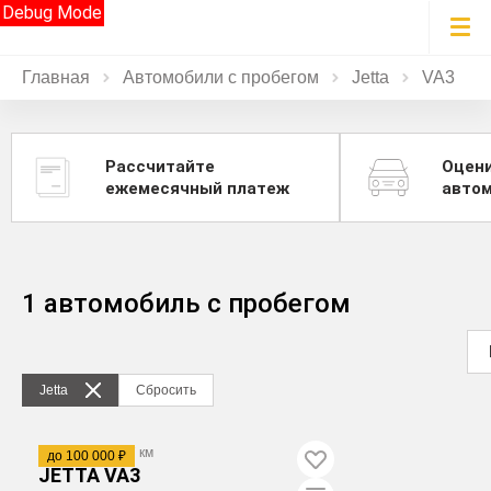
Debug Mode
Главная
Автомобили с пробегом
Jetta
VA3
Рассчитайте
Оцен
ежемесячный платеж
авто
1 автомобиль с пробегом
Jetta
Сбросить
2023
·
128 037 км
до 100 000 ₽
JETTA VA3