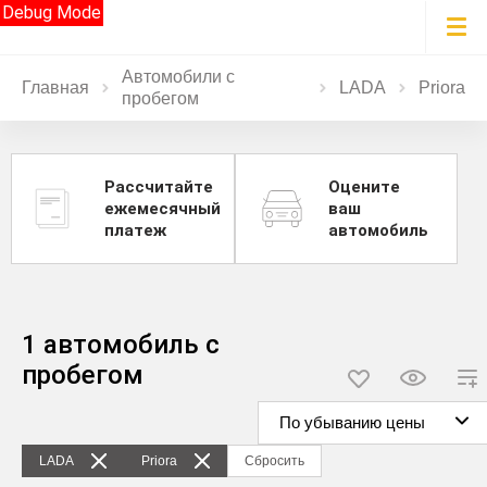
Debug Mode
Автомобили с
Главная
LADA
Priora
пробегом
Рассчитайте
Оцените
ежемесячный
ваш
платеж
автомобиль
1 автомобиль с
пробегом
По убыванию цены
LADA
Priora
Сбросить