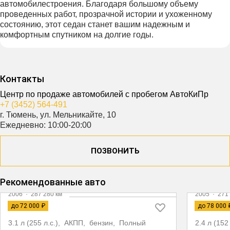
автомобилестроения. Благодаря большому объему
проведенных работ, прозрачной истории и ухоженному
состоянию, этот седан станет вашим надежным и
комфортным спутником на долгие годы.
Контакты
Центр по продаже автомобилей с пробегом АвтоКиПр
+7 (3452) 564-491
г. Тюмень, ул. Мельникайте, 10
Ежедневно: 10:00-20:00
ПОЗВОНИТЬ
Видео
Рекомендованные авто
2006
·
287 280 км
2005
·
271 
AUDI A6
TOYOT
до 72 000 ₽
до 78 000 
3.1 л (255 л.с.), АКПП, бензин, Полный
2.4 л (15