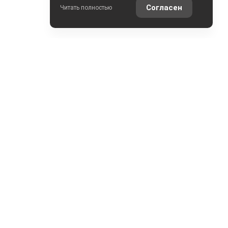
Согласен
Читать полностью
ОНТАКТЫ
ул. Мельникайте, 10
ЕЛ.: +7 (3452) 547-008
ДРЕС: УЛ. МЕЛЬНИКАЙТЕ, 10