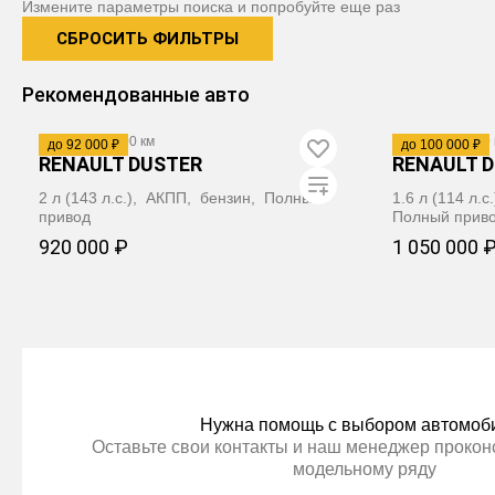
Измените параметры поиска и попробуйте еще раз
СБРОСИТЬ ФИЛЬТРЫ
Рекомендованные авто
2017
·
240 000 км
2016
·
103 520 
до 92 000 ₽
до 100 000 ₽
RENAULT DUSTER
RENAULT 
2 л (143 л.с.), АКПП, бензин, Полный
1.6 л (114 л.
привод
Полный прив
920 000 ₽
1 050 000 
ЗАБРОНИРОВАТЬ
ЗА
Нужна помощь с выбором автомоб
Оставьте свои контакты и наш менеджер проконс
модельному ряду