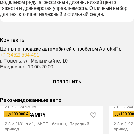
модельном ряду: агрессивный дизайн, низкий центр
тяжести и драйверская управляемость. Отличный выбор
для тех, кто ищет надёжный и стильный седан.
Контакты
Центр по продаже автомобилей с пробегом АвтоКиПр
+7 (3452) 564-491
г. Тюмень, ул. Мельникайте, 10
Ежедневно: 10:00-20:00
ПОЗВОНИТЬ
Рекомендованные авто
2017
·
124 930 км
2017
·
244 
TOYOTA CAMRY
MAZDA 
до 100 000 ₽
до 100 000
2.5 л (181 л.с.), АКПП, бензин, Передний
2.5 л (19
привод
привод