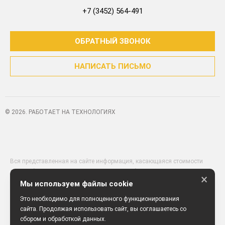
+7 (3452) 564-491
ОБРАТНЫЙ ЗВОНОК
НАПИСАТЬ ПИСЬМО
© 2026. РАБОТАЕТ НА ТЕХНОЛОГИЯХ
Вся представленная на сайте информация, касающаяся стоимости
автомобилей, аксессуаров* и сервисного обслуживания, носит
×
информационный характер и не является публичной офертой,
Мы используем файлы cookie
определяемой положениями ст. 437 (2) ГК РФ. Для получения
Это необходимо для полноценного функционирования
подробной информации обращайтесь в наши автосалоны.
сайта. Продолжая использовать сайт, вы соглашаетесь со
Опубликованная на данном сайте информация может быть изменена
сбором и обработкой данных.
в любое время без предварительного уведомления. * Стоимость