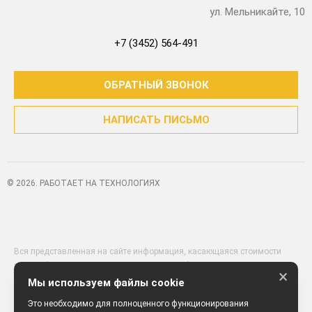
ул. Мельникайте, 10
+7 (3452) 564-491
ОБРАТНЫЙ ЗВОНОК
НАПИСАТЬ ПИСЬМО
© 2026. РАБОТАЕТ НА ТЕХНОЛОГИЯХ
Вся представленная на сайте информация, касающаяся стоимости
автомобилей, аксессуаров* и сервисного обслуживания, носит
×
информационный характер и не является публичной офертой,
Мы используем файлы cookie
определяемой положениями ст. 437 (2) ГК РФ. Для получения
Это необходимо для полноценного функционирования
подробной информации обращайтесь в наши автосалоны.